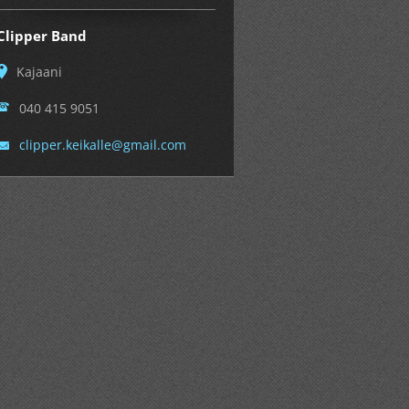
Clipper Band
Kajaani
040 415 9051
clipper.
keikalle
@gmail.c
om