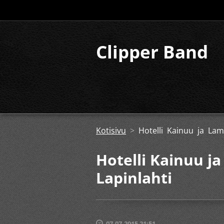
Clipper Band
Kotisivu
>
Hotelli Kainuu ja Lam
Hotelli Kainuu j
Lapinlahti
07.07.2015 21:51