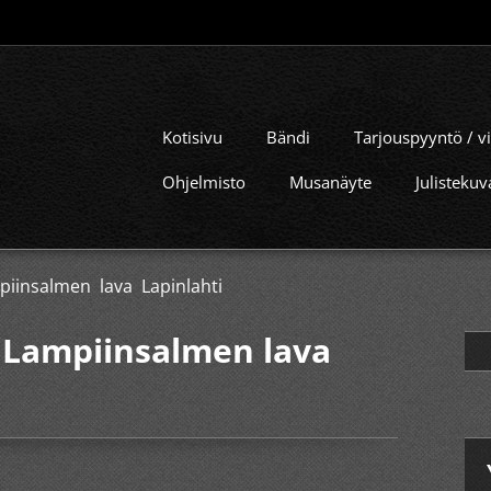
Kotisivu
Bändi
Tarjouspyyntö / vi
Ohjelmisto
Musanäyte
Julistekuv
piinsalmen lava Lapinlahti
a Lampiinsalmen lava